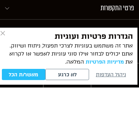
פרטי התקשרות
ניווט מהיר
הגדרות פרטיות ועוגיות
אתר זה משתמש בעוגיות לצרכי תפעול, ניתוח ושיווק.
שירותי המשרד
אתם יכולים לבחור אילו סוגי עוגיות לאפשר או לקרוא
את
המלאה.
מדיניות הפרטיות
ניהול העדפות
לא כרגע
מאשר/ת הכל
מאמרים אחרונים
חייגו עכשיו
לייעוץ ראשוני
WhatsApp