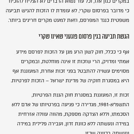
במקרים כגון אלו, וכל עוד נשוא הדברים לא הצליח להוכיח
n
a
כי מדובר בפרסום שקרי, לא עומדת לו הזכות להגיש תביעה
t
i
משפטית כנגד המפרסם, וזאת למעט מקרים חריגים ביותר.
v
e
:
הגשת תביעה בגין פרסום פוגעני שאינו שקרי
אף כי ככלל, חוק לשון הרע מגן על הזכות לפרסם מידע
אמתי ומדויק, הרי שזכות זו אינה מוחלטת, ובמקרים
מסוימים עשויה להתבטל בפני זכות אחרת, המעוגנת אף
היא במסגרת חוקיה של מדינת ישראל – הזכות לפרטיות.
זכות זו, המעוגנת במסגרת חוק הגנת הפרטיות,
התשמ”א-1981, מגדירה כי פגיעה בפרטיותו של אדם ללא
הסכמתו, וללא הצדקה מספקת, מהווה עוולה אזרחית
במידה ונעשתה ללא כוונת זדון, ועבירה פלילית במידה
ונעשתה בכוונה שכזו.