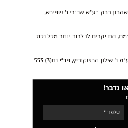
רון ברק בע”א אבנרי נ’ שפירא,
, הם יקרים לו לרוב יותר מכל נכס
הוסיף לכך כב’ השופט ריבלין בע”א רשת שוקן בע”מ נ’ אילון הרשקוביץ, פד”י נח(3) 553
ו נדבר!