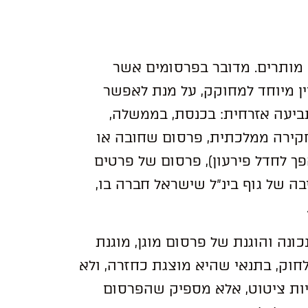
ומים מותרים. מדובר בפרסומים אשר
יין מיוחד למחוקק, על מנת לאפשר
ביעה אזרחית: בכנסת, בממשלה,
חקירה ממלכתית, פרסום שחובה או
 לחדל פירעון), פרסום של פרטים
 של גוף בינ”ל שישראל חברה בו,
נה והוגנת של פרסום מוגן, מוגנת
ה ברוב המקרים, לפי סעיפים 13(7) ו-13(11) לחוק, בתנאי שהיא מוצגת כחזרה, ולא
יות ציטוט, אלא מספיק שהפרסום