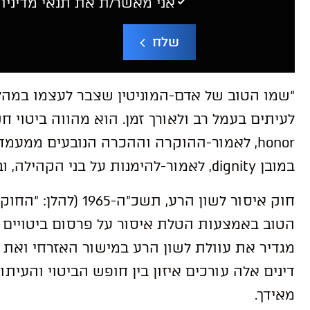
אני מאשר/ת את תנאי מדיניו
שלח
“שמו הטוב של אדם-המוניטין שצבר לעצמו במהלך 
לעיתים בעמל רב ולאורך זמן. הוא מהווה ביטוי ח
honor, לאמור-ההוקרה וההכרה הנובעים ממעמ
במובן dignity, לאמור-להימנות על בני הקהילה, ובכך להגשים ולעצב את אישיותו”.
חוק איסור לשון הרע, ת
הטוב באמצעות הטלת איסור על פרסום ביטויים ה
מגדיר את עוולת לשון הרע במישור האזרחי ואת ע
דינים אלה עורכים איזון בין חופש הביטוי והעיתו
מאידך.