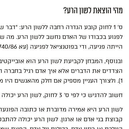
מהי הוצאת לשון הרע?
ס’ 1 לחוק קובע הגדרה רחבה ללשון הרע: “דבר 
לפגוע בכבודו של האדם נחשב ללשון הרע. מה שנ
הייתה פגיעה, ודי בפוטנציאל לפגיעה (עא 740/86 תומרקין נ. העצני פ”ד מג (2) 333),
ובנוסף, המבחן לקביעת לשון הרע הוא אובייקטיבי 
1). ולצורך העניין מספיק אם חלק מהאנשים היו מבינים את הפרסום כפוגע.
חשוב להדגיש כי לפי ס’ 3 לחוק, לשון הרע יכולה להיות גם מרומזת.
לשון הרע היא אמירה מדוברת או כתובה הפוגעת
קבוצת בני אדם או ארגון. לשון הרע יכולה להתבט