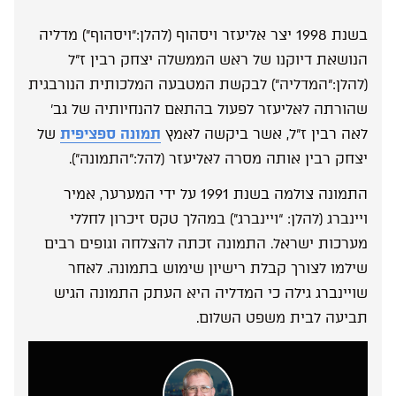
בשנת 1998 יצר אליעזר ויסהוף (להלן:”ויסהוף”) מדליה
הנושאת דיוקנו של ראש הממשלה יצחק רבין ז”ל
(להלן:”המדליה”) לבקשת המטבעה המלכותית הנורבגית
שהורתה לאליעזר לפעול בהתאם להנחיותיה של גב’
לאה רבין ז”ל, אשר ביקשה לאמץ
תמונה ספציפית
של
יצחק רבין אותה מסרה לאליעזר (להל:”התמונה”).
התמונה צולמה בשנת 1991 על ידי המערער, אמיר
ויינברג (להלן: “ויינברג”) במהלך טקס זיכרון לחללי
מערכות ישראל. התמונה זכתה להצלחה וגופים רבים
שילמו לצורך קבלת רישיון שימוש בתמונה. לאחר
שויינברג גילה כי המדליה היא העתק התמונה הגיש
תביעה לבית משפט השלום.