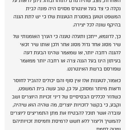
האחרות, מצב שהיה גורם לתוהו ובוהו. ניתן לראות על
נקלה כי צד בעל אינטרס מסוים היה פונה לבית
המשפט וטוען במסגרת הטענות שלו כי יש לתת הגנה
בהיקף שונה לכל יצירה.
כך, לדוגמא, ייתכן ותעלה טענה כי הערך האומנותי של
שיר מסוג אחד גדול מסוג אחר ולכן אותו שיר זכאי
להגנה רחבה יותר, או שמאמר שהינו הבעת דעה
בעיתון הינו בעל הגנה צרה או רחבה יותר ממאמר
שפורסם ברשת האינטרנט.
כאמור, לטענות אלו אין סוף והם יכולים להוביל לחוסר
ודאות מיותר ומסוכן, על כן, טוב עשה בית המשפט,
כשחזר לכללים הבסיסיים של דיני זכויות היוצרים ושב
וקבע, כי בקשר לזכויות יוצרים, מה שהיה הוא שיהיה,
עובדה אשר תוכל להבטיח את מתן התמריצים ליוצרים
להמשיך וליצור ללא חשש לרמיסת וחמיסת זכויותיהם
ומטה לחמם.