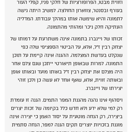
וזווית מבטו, הפרופורציות של חלקי פניו, קפלי העור
בעורף ובסנטר, צווארון החולצה. למשיב היתה גישה
לתמונה והיא שימשה אותו במהלך עבודתו. המדליה
העתיקה חלק ניכר ומהותי מהתמונה.
זכותו של ויינברג בתמונה אינה משתרעת על דמותו של
יצחק רבין ז”ל, אלא, על הביטוי הספציפי שלה כפי
שנקלט בעדשת המצלמה. ההגנה אינה קיימת על תוכן
התמונה. למרות שבאופן תיאורטי ייתכן שגם צלם אחר
היה מצלם את יצחק רבין ז”ל באותו מועד ובאותו אופן
ובאותה זווית, אלא, שאף אחד לא עשה כן ולכן זוהי
יצירתו של ויינברג.
ויסהוף אינו נהנה מהגנת המפר התמים. הגנה זו עומדת
רק למי שלא ידע ולא חדש כלל בקיומה של זכות יצרים
ביצירה, רק הנחה מוטעית על יסוד האמן כי יצירה אינה
מוגנת בזכויות יוצרים תקים הגנה למפר, הנחה סתמית