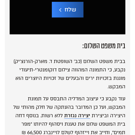
שלח
A
l
t
e
r
בית משפט השלום:
n
a
t
בבית משפט השלום (כב’ השופטת ד. מארק-הורנצ’יק)
i
v
נקבע, כי התמונה המהווה צילום דוקומנטרי-תיעודי
e
:
מוגנת בזכויות ירים והבעלים של זכויות היוצרים הוא
המבקש.
עוד נקבע כי עיצוב המדליה התבסס על תמונת
המבקש, ועל כן המדובר בהעתקה של חלק מהותי של
היצירה וביצירת
יצירה נגזרת
ללא רשות. בנוסף דחה
בית המשפט שלום את טענת ויסהוף להיותו “מפר
תמים”, וחייב את וייזהוף לשלם לויינברג 66,500 ₪