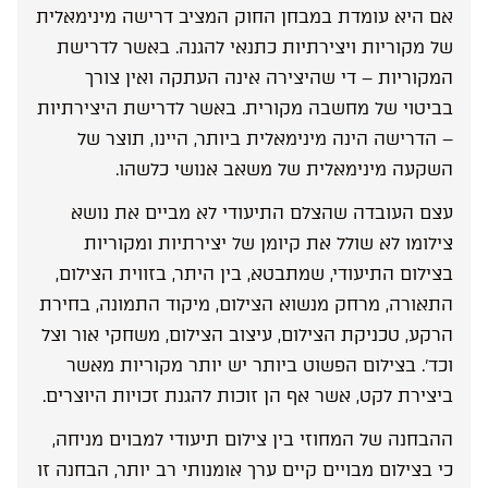
אם היא עומדת במבחן החוק המציב דרישה מינימאלית
של מקוריות ויצירתיות כתנאי להגנה. באשר לדרישת
המקוריות – די שהיצירה אינה העתקה ואין צורך
בביטוי של מחשבה מקורית. באשר לדרישת היצירתיות
– הדרישה הינה מינימאלית ביותר, היינו, תוצר של
השקעה מינימאלית של משאב אנושי כלשהו.
עצם העובדה שהצלם התיעודי לא מביים את נושא
צילומו לא שולל את קיומן של יצירתיות ומקוריות
בצילום התיעודי, שמתבטא, בין היתר, בזווית הצילום,
התאורה, מרחק מנשוא הצילום, מיקוד התמונה, בחירת
הרקע, טכניקת הצילום, עיצוב הצילום, משחקי אור וצל
וכד’. בצילום הפשוט ביותר יש יותר מקוריות מאשר
ביצירת לקט, אשר אף הן זוכות להגנת זכויות היוצרים.
ההבחנה של המחוזי בין צילום תיעודי למבוים מניחה,
כי בצילום מבויים קיים ערך אומנותי רב יותר, הבחנה זו