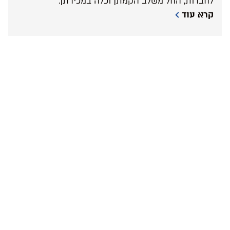
לחברות, החל משלב הקמתן וכלה במכירתן.
קרא עוד