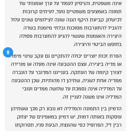
אינה משפטית, והניסיון לעמוד על ערך אומנותי של
תמונה באמצעים משפטיים נועד, לעיתים קרובות
לכישלון. קביעת היקף הגנה שונה לצילומים שונים עלול
להוביל להתערבות מסוכנת ובלתי מיומנת בשדה
היצירה והאומנות שעשוי להגיע להתערבות פסולה
בחופש הביטוי והיצירה.
הפרת זכות יוצרים יכולה להתקיים גם עקב שינוי מימד
או מדיה ביצירה. עצם ההטבעה אינה מעלה או מורידה
לצורך קיומה של העתקה. בענייננו המדובר על העברה
ממדיה אחת לשניה, שתיהן דו מהותיות, שכן ההטבעה
על המדליה אינה נסמכת על שלושה ממדים ועובי
המדליה אינו משנה לעניין זה.
הדמיון בין התמונה והמדליה לא נובע רק מכך ששתיהן
עוסקות באותה דמות, יש דמיון במאפינים של יצחק
רבין ז”ל, הפרופיל כפי שהונצח, הבעת פניו, תסרוקתו