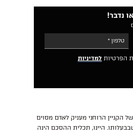
ו נדבר!
ת הפרטיות
למדיניות
A
l
t
e
r
n
a
 הקניין הרוחני מעניק לאדם מסוים
t
i
שבבעלותו. היינו, תכלית ההסכם הינה
v
e