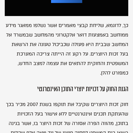
A
l
t
e
r
כך, לדוגמא, שליחת קבצי מאמרים אשר נשלפו ממאגר מידע
n
a
ממוחשב באמצעות דואר אלקטרוני מהמחשב שבמשרד אל
t
i
המחשב שבבית היא פעולה שכביכול טעונה את הרשאת
v
e
בעל זכות היוצרים. על רקע זה הייתה צריכה המערכת
:
המשפטית והחוקית להתאים את עצמה למצב החדש,
כמפורט להלן.
הגנת החוק על זכויות יוצרי התוכן האינטרנטי
חוק זכות היוצרים שקיבל את תוקפו בשנת 2007 מכיר בכך
שהעתקת תכנים אינטרנטיים ללא אישור בעל הזכויות
בתוכן, מהווה הפרה אסורה של זכות היוצר בו, אשר בגינה
רשאי בית המשפט לפסוק פיצוי של עד מאה אלף שקלים,