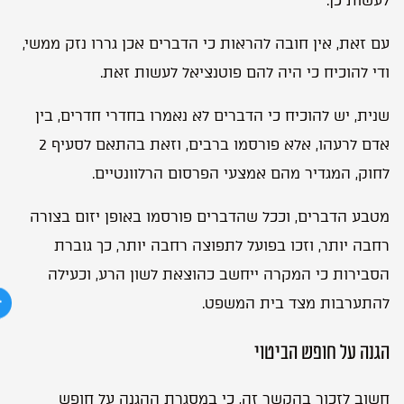
לעשות כן.
עם זאת, אין חובה להראות כי הדברים אכן גררו נזק ממשי,
ודי להוכיח כי היה להם פוטנציאל לעשות זאת.
שנית, יש להוכיח כי הדברים לא נאמרו בחדרי חדרים, בין
אדם לרעהו, אלא פורסמו ברבים, וזאת בהתאם לסעיף 2
לחוק, המגדיר מהם אמצעי הפרסום הרלוונטיים.
מטבע הדברים, וככל שהדברים פורסמו באופן יזום בצורה
רחבה יותר, וזכו בפועל לתפוצה רחבה יותר, כך גוברת
הסבירות כי המקרה ייחשב כהוצאת לשון הרע, וכעילה
להתערבות מצד בית המשפט.
הגנה על חופש הביטוי
חשוב לזכור בהקשר זה, כי במסגרת ההגנה על חופש