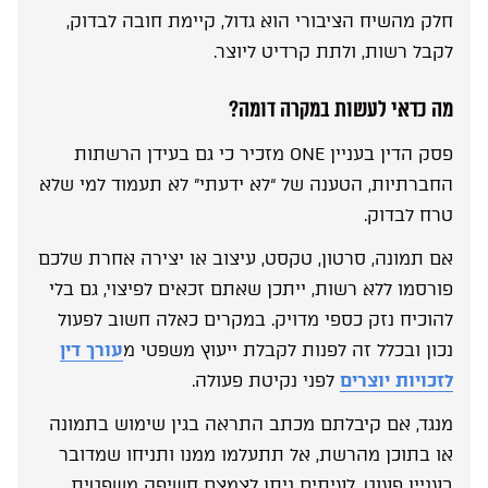
חלק מהשיח הציבורי הוא גדול, קיימת חובה לבדוק,
לקבל רשות, ולתת קרדיט ליוצר.
מה כדאי לעשות במקרה דומה?
פסק הדין בעניין ONE מזכיר כי גם בעידן הרשתות
החברתיות, הטענה של “לא ידעתי” לא תעמוד למי שלא
טרח לבדוק.
אם תמונה, סרטון, טקסט, עיצוב או יצירה אחרת שלכם
פורסמו ללא רשות, ייתכן שאתם זכאים לפיצוי, גם בלי
להוכיח נזק כספי מדויק. במקרים כאלה חשוב לפעול
נכון ובכלל זה לפנות לקבלת ייעוץ משפטי מ
עורך דין
לזכויות יוצרים
לפני נקיטת פעולה.
מנגד, אם קיבלתם מכתב התראה בגין שימוש בתמונה
או בתוכן מהרשת, אל תתעלמו ממנו ותניחו שמדובר
בעניין פעוט. לעיתים ניתן לצמצם חשיפה משפטית