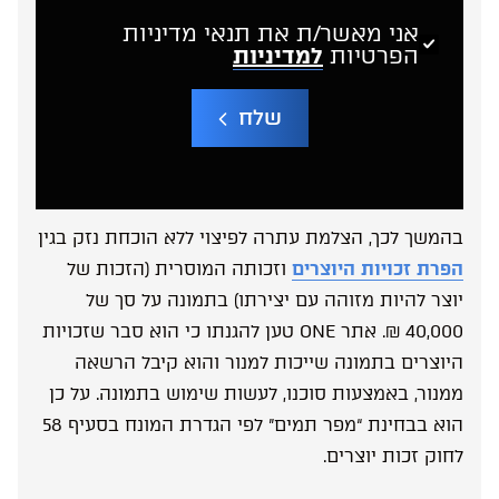
אני מאשר/ת את תנאי מדיניות
הפרטיות
למדיניות
שלח
A
l
t
e
בהמשך לכך, הצלמת עתרה לפיצוי ללא הוכחת נזק בגין
r
n
הפרת זכויות היוצרים
וזכותה המוסרית (הזכות של
a
t
יוצר להיות מזוהה עם יצירתו) בתמונה על סך של
i
v
40,000 ₪. אתר ONE טען להגנתו כי הוא סבר שזכויות
e
היוצרים בתמונה שייכות למנור והוא קיבל הרשאה
:
ממנור, באמצעות סוכנו, לעשות שימוש בתמונה. על כן
הוא בבחינת “מפר תמים” לפי הגדרת המונח בסעיף 58
לחוק זכות יוצרים.