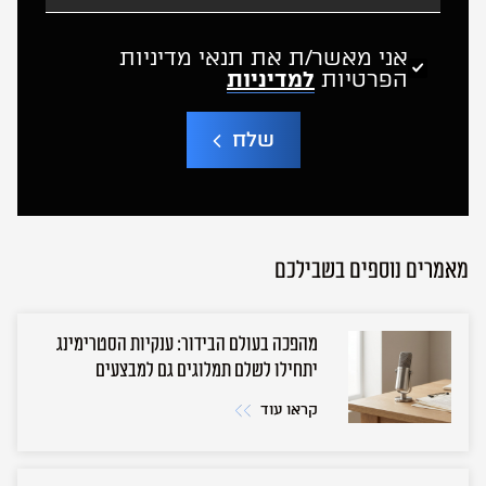
אני מאשר/ת את תנאי מדיניות
הפרטיות
למדיניות
שלח
A
l
t
e
r
n
מאמרים נוספים בשבילכם
a
t
i
v
מהפכה בעולם הבידור: ענקיות הסטרימינג
e
:
יתחילו לשלם תמלוגים גם למבצעים
קראו עוד