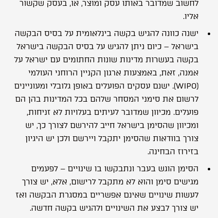
לחשוב שמדובר באותו עסק ומוצר, או, בעסק שקשור
אליו.
ישנה כוונה להגיש בקשה בינלאומית על בסיס הבקשה
בישראל – כיום ניתן להגיש על בסיס הבקשה בישראל
בקשה בעשרות מדינות שונות החתומים עם ישראל על
אמנה, זאת, באמצעות ארגון הקניין הרוחני העולמי
(WIPO). ישנם עסקים הפועלים באופן גלובלי ומעוניינים
לרשום את סימני המסחר שלהם בכל המדינות בהן הם
פועלים. מכיוון שמדובר לעיתים בעלויות לא זניחות,
ומכיוון שהסימן בישראל חייב להירשם לצורך כך, יש
צורך בוודאות שהסימן יתקבל ויירשם ולכן יש היגיון
בזירוז הבחינה.
הסימן הוגש בעבר ונתבקשו בו שינויים – לפעמים
מגישים סימן והוא לא מתקבל לרישום, אלא, יש צורך
לעשות שינויים שאינם אפשריים במסגרת הבקשה ואז
יש צורך לבצע את השינויים ולהגיש בקשה חדשה.