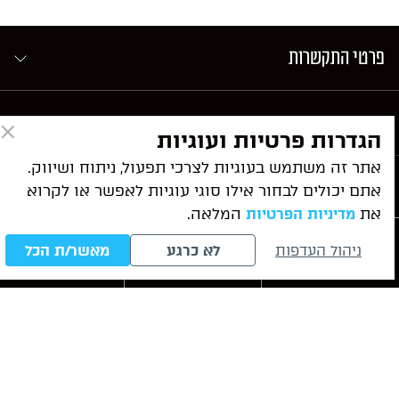
פרטי התקשרות
ניווט מהיר
הגדרות פרטיות ועוגיות
אתר זה משתמש בעוגיות לצרכי תפעול, ניתוח ושיווק.
שירותי המשרד
אתם יכולים לבחור אילו סוגי עוגיות לאפשר או לקרוא
את
המלאה.
מדיניות הפרטיות
מאמרים אחרונים
ניהול העדפות
לא כרגע
מאשר/ת הכל
חייגו עכשיו
לייעוץ ראשוני
WhatsApp