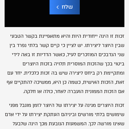
שלח
A
l
t
e
r
זכות זו הינה ייחודית היות והיא מתאפיינת בקשר הטבעי
n
a
שבין היוצר ליצירתו. יש לציין כי קיים קשר בלתי נפרד בין
t
i
שני הנדבכים המוזכרים לעיל, כאשר הדדיות זו באה לידי
v
e
ביטוי בכך שהזכות המוסרית תלויה בזכות היוצרים
:
ומתקיימת רק ביחס ליצירה שיש בה זכות כלכלית. יחד עם
זאת, הזכות האישית, כשמה כן היא, ממשיכה להתקיים אף
אם הזכות הממונית הועברה לאחר, כולה או חלקה.
זכות היוצרים מגינה על יצירתו של היוצר לזמן מוגבל מפני
שימושים בלתי מורשים וביניהם העתקת יצירתו על ידי אדם
שאינו מורשה לכך. המשמעות הנובעת מכך הינה שלבעל