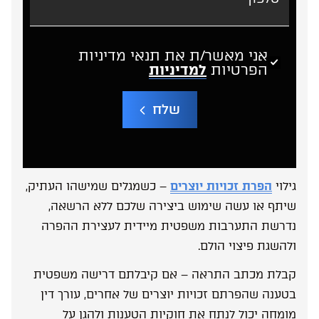
אני מאשר/ת את תנאי מדיניות
הפרטיות
למדיניות
שלח
A
l
t
e
גילוי
הפרת זכויות יוצרים
– כשמגלים שמישהו העתיק,
r
n
שיתף או עשה שימוש ביצירה שלכם ללא הרשאה,
a
t
נדרשת התערבות משפטית מיידית לעצירת ההפרה
i
v
ולהשגת פיצוי הולם.
e
:
קבלת מכתב התראה – אם קיבלתם דרישה משפטית
בטענה שהפרתם זכויות יוצרים של אחרים, עורך דין
מומחה יכול לנתח את חוקיות הטענות ולהגן על