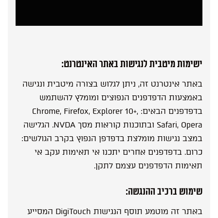
A
l
t
e
r
n
a
t
ישימות מיטבית לנגישות באתר האינטרנט:
i
v
באתר אינטרנט זה, ניתן לגלוש בצורה מיטבית ונגישה
e
:
באמצעות הדפדפנים הנפוצים ומומלץ להשתמש
בדפדפנים הבאים: Chrome, Firefox, Explorer 10+,
Safari, Opera ובתוכנות קוראות מסך NVDA. הגלישה
במצב נגישות מומלצת בדפדפן הנפוץ בקרב הגולשים:
כרום. בדפדפנים אחרים יתכנו אי תאימות עקב אי
תאימות הדפדפנים עצמם לתקן.
שימוש ברכיב ההנגשה:
באתר זה מוטמע תוסף הנגישות DigiTouch המסייע