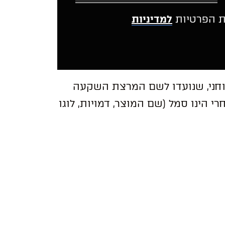
ת הפרטיות
למדיניות
A
l
t
רוחני, שנועדו לשם המרצת השקעה
e
r
 הינו סמל (שם המוצר, דמויות, לוגו
n
a
t
i
v
e
: