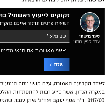
זקוקים לייעוץ ראשוני? בוא
השאירו פרטים ונחזור אליכם בהקדם
סער גרשוני
עו”ד קניין רוחני
אני מאשר/ת את תנאי מדיניו
שלח
לאחר הקביעה האמורה, עלה קושי נוסף הנוגע לד
במקרה הנדון, אשר סייע רבות להתפתחות ההלכה
8117/03 ד”ר אסף יעקב ואח’ נ’ איתן ענבר, שהגיש מרצה כנגד תלמידו לשעבר.