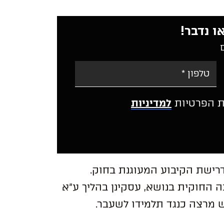
ו נדבר!
ת הפרטיות
למדיניות
A
l
t
רישת הקיבוע המעוגנת בחוק.
e
r
 החוקית בנושא, עסקינן בהליך ע”א
n
a
t
i
v