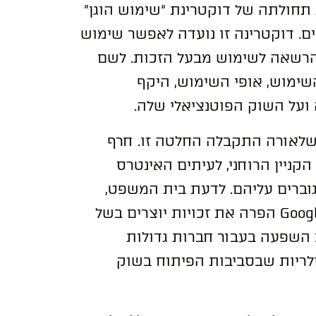
תחולתה של דוקטרינת “שימוש הוגן”
השימוש שעשתה Google בממשקים. דוקטרינה זו נועדה לאפשר שימוש
ר הרשאה לשימוש מבעל הזכות. לשם
ימוש, אופי השימוש, היקף
על השוק הפוטנציאלי שלה.
שלאורה התקבלה החלטה זו. חרף
קניין הרוחני, לעיתים האינטרס
וברים עליהם. לדעת בית המשפט,
מקרה זה ממחיש זאת היטב, שכן קביעה לפיה Google הפרה את זכויות יוצרים בשל
 אפקט מצנן רב השפעה בעבור חברות גדולות
תחות בשפת Java – מהפופולריות שבסביבות הפיתוח בשוק