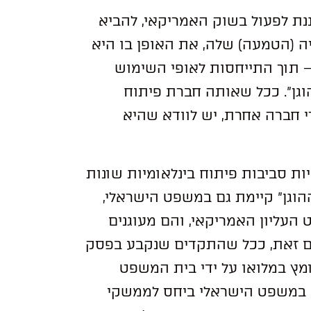
נת לפעול בשוק האמריקאי, להביא
 (הטמעה) שלה, את האופן בו היא
פיתוח – תוך התייחסות לאופי השימוש
גן”. ככל שאותה חברת פיתוח
חברה אחרת, יש לוודא שהיא
ת סביבות פיתוח בינלאומיות שונות
הוגן” קיימת גם במשפט הישראלי,
העליון האמריקאי, והם מעוגנים
19(ב) לחוק זכות יוצרים, תשס”ח-2007. עם זאת, ככל שהתקדים שנקבע בפסק
Google LLC v. Oracle America לא אומץ במלואו על ידי בית המשפט
ו במשפט הישראלי ביחס לממשקי