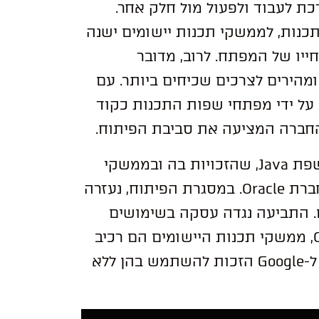
 לעבוד ולפעול מול חלק אחר.
כנות, לממשקי תכנות יישומים ישנה
ייו של המפתח. לרוב, מדובר
ומהירים לצרכים שכיחים ביותר. עם
על ידי מפתחי שפות התכנות כקוד
 החברה המציעה את סביבת הפיתוח.
מערכת ההפעלה Android של Google פותחה בשפת Java, שהזכויות בה ובממשקי
תכנות היישומים שמוצעים עמה, שייכות כיום לחברת Oracle. במסגרת הפיתוח, נעזרה
מים. התביעה נגדה עסקה בשימושים
אלו, בעילה של הפרת זכות יוצרים. לטענת Oracle, ממשקי תכנות היישומים הם רכיב
, ומשכך לא הייתה ל-Google הזכות להשתמש בהן ללא