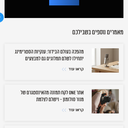
A
l
t
e
r
n
מאמרים נוספים בשבילכם
a
t
i
v
מהפכה בעולם הבידור: ענקיות הסטרימינג
e
:
יתחילו לשלם תמלוגים גם למבצעים
קראו עוד
אתר ONE לקח תמונה מהאינסטגרם של
מנור סולומון - וישלם לצלמת
קראו עוד