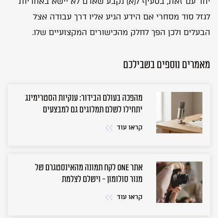
יחד עם זאת, בסעיף 7(א) נקבע שאדם לא יישא באחריות
לגזל סוד מסחרי אם הידע הגיע אליו דרך עבודה אצל
הבעלים ולכן הפך לחלק מהכישורים המקצועיים שלו.
מאמרים נוספים בשבילכם
מהפכה בעולם הבידור: ענקיות הסטרימינג
יתחילו לשלם תמלוגים גם למבצעים
קראו עוד
אתר ONE לקח תמונה מהאינסטגרם של
מנור סולומון - וישלם לצלמת
קראו עוד